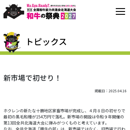
トピックス
新市場で初せり！
掲載日：2025.04.16
ホクレンの新たな十勝地区家畜市場が完成し、４月８日の初せりで
最初の黒毛和種が154万円で落札。新市場の開設は令和９年開催の
第13回全共北海道大会に弾みがつくものと考えています。
なお、全共北海道「種牛の部」は、新市場ではなく、旧市場で行わ